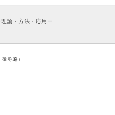
ー理論・方法・応用ー
)
・敬称略）